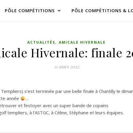
PÔLE COMPÉTITIONS
PÔLE COMPÉTITIONS & LO
,
ACTUALITÉS
AMICALE HIVERNALE
cale Hivernale: finale 
11 mars 2022
Templiers) s’est terminée par une belle finale à Chantilly le dim
ette année
…
 retrouver et festoyer avec un super bande de copains
 golf templiers, à l’ASTGC, à Céline, Stéphane et leurs équipes.