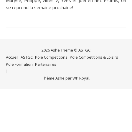
Maryse, Philippe, Gilles V, Yves et Joel en net. Promis, on
se reprend la semaine prochaine!
2026 Ashe Theme © ASTGC
Accueil
ASTGC
Pôle Compétitions
Pôle Compétitions & Loisirs
Pôle Formation
Partenaires
Thème Ashe par
WP Royal
.