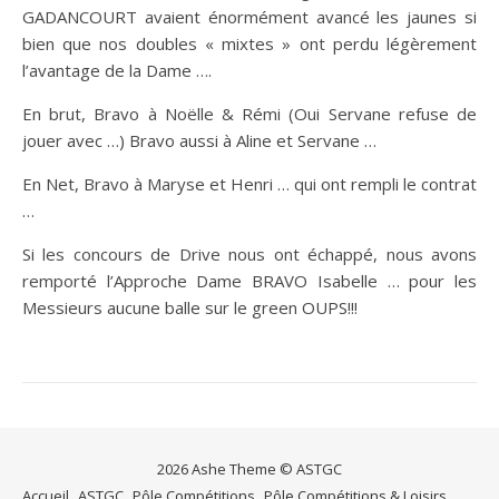
GADANCOURT avaient énormément avancé les jaunes si
bien que nos doubles « mixtes » ont perdu légèrement
l’avantage de la Dame ….
En brut, Bravo à Noëlle & Rémi (Oui Servane refuse de
jouer avec …) Bravo aussi à Aline et Servane …
En Net, Bravo à Maryse et Henri … qui ont rempli le contrat
…
Si les concours de Drive nous ont échappé, nous avons
remporté l’Approche Dame BRAVO Isabelle … pour les
Messieurs aucune balle sur le green OUPS!!!
2026 Ashe Theme © ASTGC
Accueil
ASTGC
Pôle Compétitions
Pôle Compétitions & Loisirs