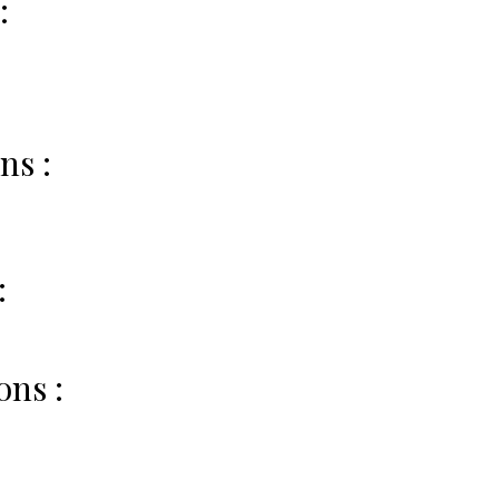
:
ns :
:
ons :