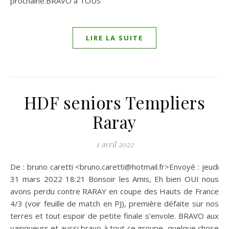
prochaine.BRAVO à TOUS
LIRE LA SUITE
HDF seniors Templiers
Raray
1 avril 2022
De : bruno caretti <bruno.caretti@hotmail.fr>Envoyé : jeudi
31 mars 2022 18:21 Bonsoir les Amis, Eh bien OUI nous
avons perdu contre RARAY en coupe des Hauts de France
4/3 (voir feuille de match en PJ), première défaite sur nos
terres et tout espoir de petite finale s’envole. BRAVO aux
vainqueurs et aussi bravo à tout ce groupe, quelque chose