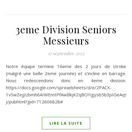
3eme Division Seniors
Messieurs
17 septembre 2023
Notre équipe termine 16eme des 2 jours de stroke
(malgré une belle 2eme journée) et s’incline en barrage.
Nous redescendons donc en 4eme division.
https://docs.google.com/spreadsheets/d/e/2PACX-
1vSwZejjIzbmh6AIWEmtPfAwBkjKZqBOYigysb5b3pIGeAqs
j/pubhtml?gid=712606828#
LIRE LA SUITE