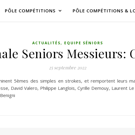
PÔLE COMPÉTITIONS
PÔLE COMPÉTITIONS & LO
,
ACTUALITÉS
EQUIPE SÉNIORS
nale Seniors Messieurs: C
25 septembre 2022
rminent 5èmes des simples en strokes, et remportent leurs m
e, David Valero, Philippe Langlois, Cyrille Demouy, Laurent Le
Benigni