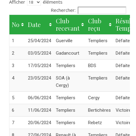
Afficher
éléments
Rechercher:
Club
Club
Résulta
No
Date
recevant
reçu
Templi
1
25/04/2024
Guerville
Templiers
Défaite
2
03/05/2024
Gadancourt
Templiers
Défaite
3
17/05/2024
Templiers
BDS
Défaite
4
23/05/2024
SOA (à
Templiers
Défaite
Cergy)
5
06/06/2024
Templiers
Cergy
Défaite
6
11/06/2024
Templiers
Bertichères
Victoire
7
20/06/2024
Templiers
Rebetz
Victoire
8
27/06/2024
Renault (à
Templiers
Défaite