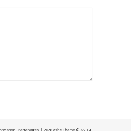
Formation
Partenaires
2026 Ashe Theme © ASTGC