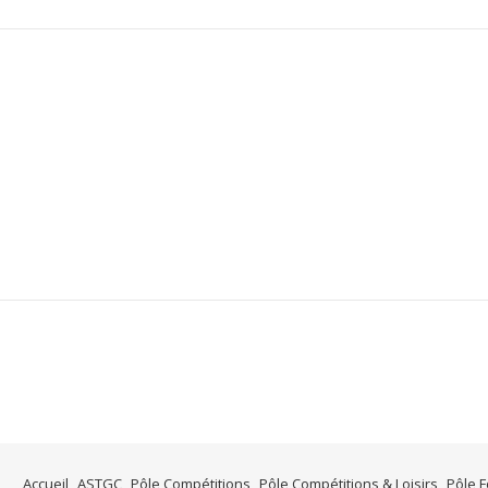
Accueil
ASTGC
Pôle Compétitions
Pôle Compétitions & Loisirs
Pôle 